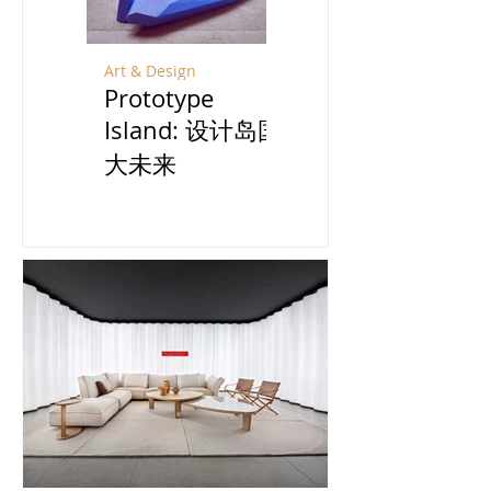
Art & Design
Travel
Prototype
宁夏：贺兰山脚
Island: 设计岛国
下酿一场风土之
大未来
旅