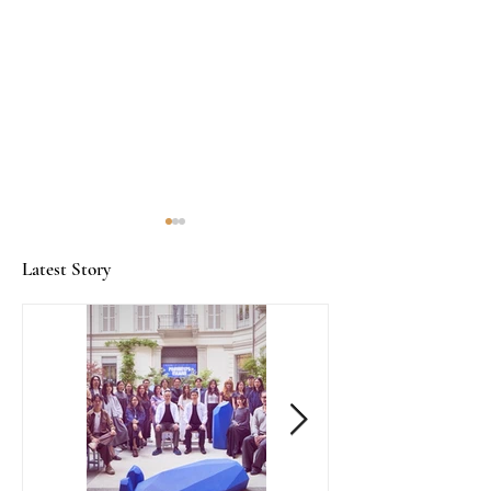
Latest Story
Norqain限量旅行腕表，
林诗安：在未知
分秒间赢取黄金门票
候精彩