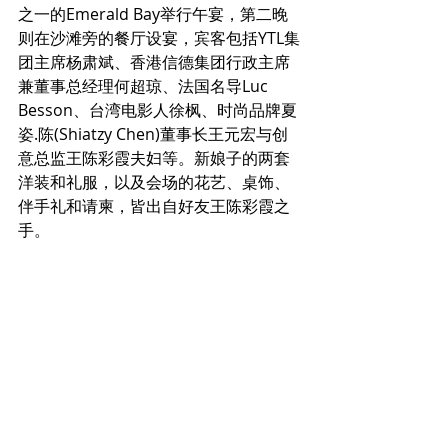
之一的Emerald Bay举行午宴，第二晚
则在沙滩旁的餐厅设宴，宾客包括YTL集
团主席杨肃斌、香港信德集团行政主席
兼董事总经理何超琼、法国名导Luc 
Besson、台湾电影人徐枫、时尚品牌夏
姿.陈(Shiatzy Chen)董事长王元宏与创
意总监王陈彩霞夫妇等。新娘子的两套
洋装和礼服，以及会场的花艺、桌饰、
伴手礼和请柬，皆出自好友王陈彩霞之
手。