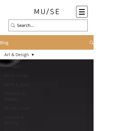
Blog
Art & Design
All Posts
Art & Design
Wine & Dine
Watches &
Jewelry
MU/SE Cover
Fashion &
Beauty