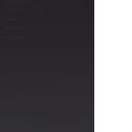
The MU/SE
Lifestyle
Travel
MUSINGS
MU/SINGS