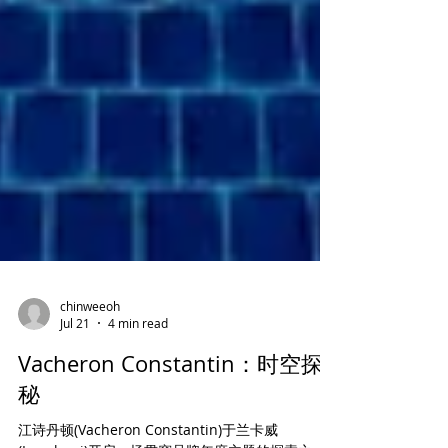
chinweeoh
Jul 21
4 min read
Vacheron Constantin：时空探
秘