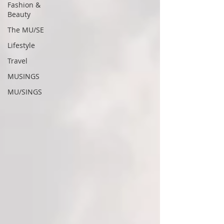
Fashion &
Beauty
The MU/SE
Lifestyle
Travel
MUSINGS
MU/SINGS