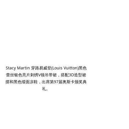
Stacy Martin 穿路易威登(Louis Vuitton)黑色
蕾丝银色亮片刺绣V领吊带裙，搭配3D造型裙
摆和黑色缎面凉鞋，出席第97届奥斯卡颁奖典
礼。