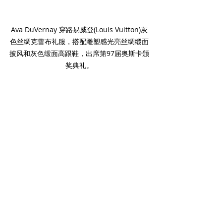
Ava DuVernay 穿路易威登(Louis Vuitton)灰
色丝绸克蕾布礼服，搭配雕塑感光亮丝绸缎面
披风和灰色缎面高跟鞋，出席第97届奥斯卡颁
奖典礼。