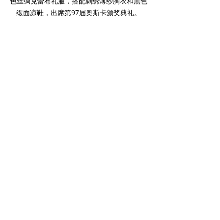
色丝绸克蕾布礼服，搭配刺绣薄纱胸衣和黑色
缎面凉鞋，出席第97届奥斯卡颁奖典礼。