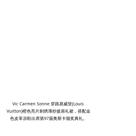
Vic Carmen Sonne 穿路易威登(Louis 
Vuitton)橙色亮片刺绣薄纱披肩礼裙，搭配金
色皮革凉鞋出席第97届奥斯卡颁奖典礼。