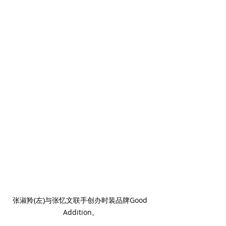
张淑羚(左)与张忆文联手创办时装品牌Good 
Addition。