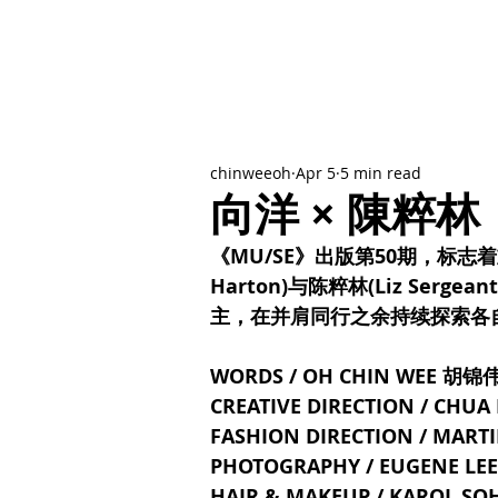
chinweeoh
Apr 5
5 min read
向洋 × 陳粹
《MU/SE》出版第50期，标志
Harton)与陈粹林(Liz Se
主，在并肩同行之余持续探索各
WORDS / OH CHIN WEE 胡锦
CREATIVE DIRECTION / CHUA
FASHION DIRECTION / MA
PHOTOGRAPHY / EUGENE LEE 
HAIR & MAKEUP / KAROL S