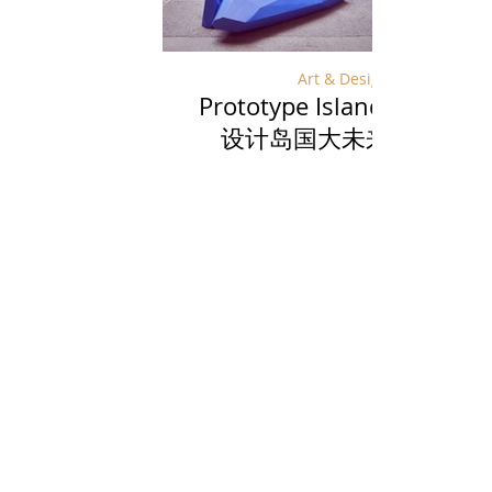
Art & Design
Prototype Island:
宁夏：
设计岛国大未来
酿一