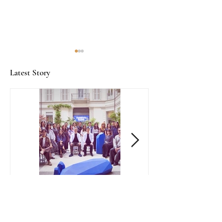
Latest Story
Flexform: 邂逅意式生活
给原乡的情书: 品尝岛国的
美学
福建风味
Art & Design
Travel
Prototype
宁夏：贺兰山脚