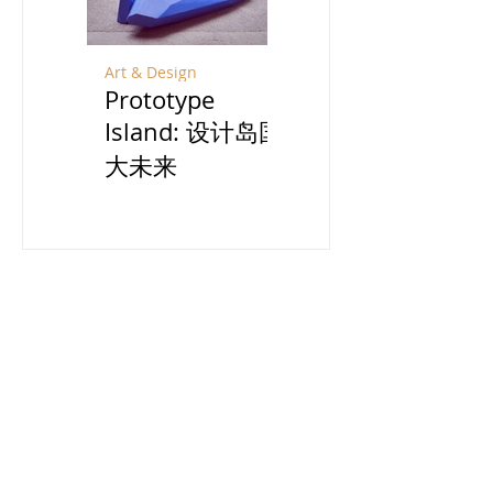
Art & Design
Travel
Prototype
宁夏：贺兰山脚
Island: 设计岛国
下酿一场风土之
大未来
旅