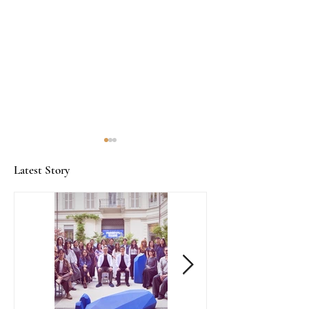
Latest Story
2025 Met Gala：红毯上
大阪世博：美好
的个性对决
梦