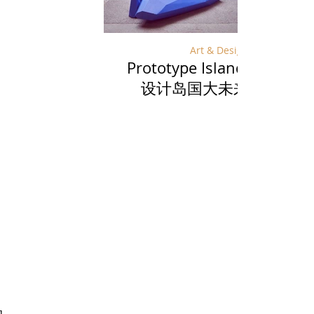
Art & Design
Prototype Island:
宁夏：
设计岛国大未来
酿一
的