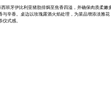
师将西班牙伊比利亚猪肋排焗至焦香四溢，并确保肉质柔嫩
香与辛香。桌边以玫瑰露酒火焰处理，为菜品增添淡雅花
添仪式感。