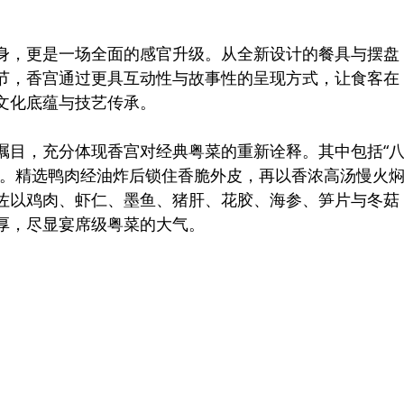
身，更是一场全面的感官升级。从全新设计的餐具与摆盘
节，香宫通过更具互动性与故事性的呈现方式，让食客在
文化底蕴与技艺传承。
瞩目，充分体现香宫对经典粤菜的重新诠释。其中包括“
肴。精选鸭肉经油炸后锁住香脆外皮，再以香浓高汤慢火
佐以鸡肉、虾仁、墨鱼、猪肝、花胶、海参、笋片与冬菇
厚，尽显宴席级粤菜的大气。