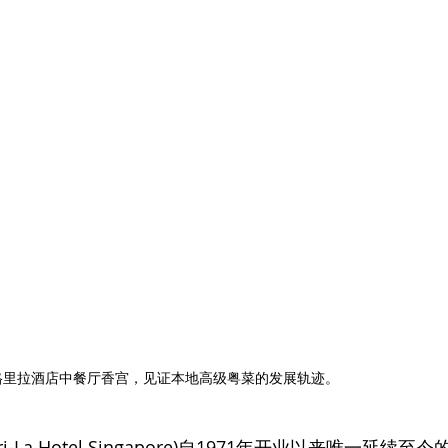
格里拉酒店中餐厅香宫，见证本地高级粤菜的发展轨迹。
La Hotel Singapore)自1971年开业以来唯一延续至今