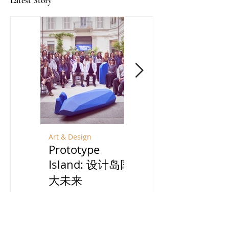
Latest Story
Flexform: 邂逅意式生活
给原乡的情书: 品尝岛国的
美学
福建风味
Art & Design
Travel
Prototype
宁夏：贺兰山脚
Island: 设计岛国
下酿一场风土之
大未来
旅