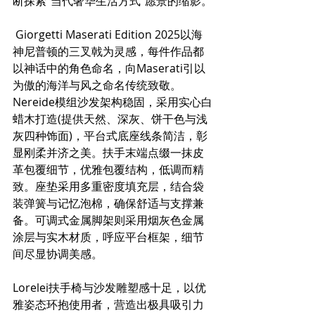
断探索“当代奢华生活方式”愿景的缩影。
 Giorgetti Maserati Edition 2025以海
神尼普顿的三叉戟为灵感，每件作品都
以神话中的角色命名，向Maserati引以
为傲的海洋与风之命名传统致敬。    
Nereide模组沙发架构稳固，采用实心白
蜡木打造(提供天然、深灰、饼干色与浅
灰四种饰面)，平台式底座线条简洁，彰
显刚柔并济之美。扶手末端点缀一抹皮
革包覆细节，优雅包覆结构，低调而精
致。座垫采用多重密度填充层，结合袋
装弹簧与记忆泡棉，确保舒适与支撑兼
备。可调式金属脚架则采用烟灰色金属
涂层与实木材质，呼应平台框架，细节
间尽显协调美感。    
Lorelei扶手椅与沙发雕塑感十足，以优
雅姿态环抱使用者，营造出极具吸引力