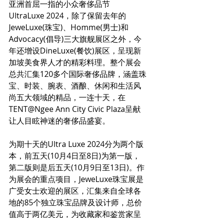
亚洲首屈一指的小众奢侈品节
UltraLuxe 2024，除了保留去年的
JeweLuxe(珠宝)、Homme(男士)和
Advocacy(倡导)三大旗舰展区之外，今
年还增设DineLuxe(餐饮)展区，呈现新
加坡美食界人才的精彩料理。整个展会
总共汇集120多个国际奢侈品牌，涵盖珠
宝、时装、腕表、酒酿、休闲和生活风
尚五大领域的精品，一连十天，在
TENT@Ngee Ann City Civic Plaza呈献
让人目眩神迷的奢侈品盛宴。
为期十天的Ultra Luxe 2024分为两个版
本，前五天(10月4日至8日)为第一版，
第二版则是后五天(10月9日至13日)。作
为展会的重点项目，JeweLuxe珠宝展是
广受女士欢迎的展区，汇集来自全球各
地的85个独立珠宝品牌及设计师，总价
值高于两亿美元，为收藏家和鉴赏家呈