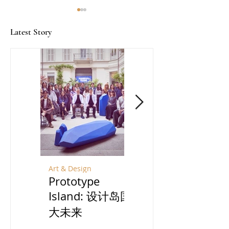
Latest Story
林慧莹Kate Lim：锁定Z
Dom Perignon
世代腕表收藏家
Society：名酿
Art & Design
Travel
Prototype
宁夏：贺兰山脚
Island: 设计岛国
下酿一场风土之
大未来
旅