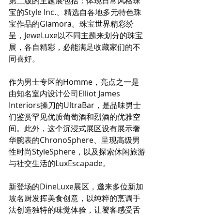
第二版的主题展包括：体现日常风格珠
宝的Style Inc.、精选自各地多元特色珠
宝作品的Glamora。珠宝世界精彩纷
呈，JeweLuxe以不同主题来划分的珠宝
展，各自精彩，必能满足收藏家们的不
同喜好。
作为男士专区的Homme，亮点之一是
由知名室内设计公司Elliot James 
Interiors操刀的UltraBar，是品味男士
们鉴赏罕见优质葡萄酒和烈酒的优雅空
间。此外，这个沉浸式展区设有展示奢
华腕表的ChronoSphere、呈现高级男
性时尚StyleSphere，以及探索休闲旅游
与社交生活的LuxEscapade。
新登场的DineLuxe展区，邀来多位新加
坡名厨发挥美食创意，以纯粹的烹调手
法创造独特的味觉体验，让饕客感受舌