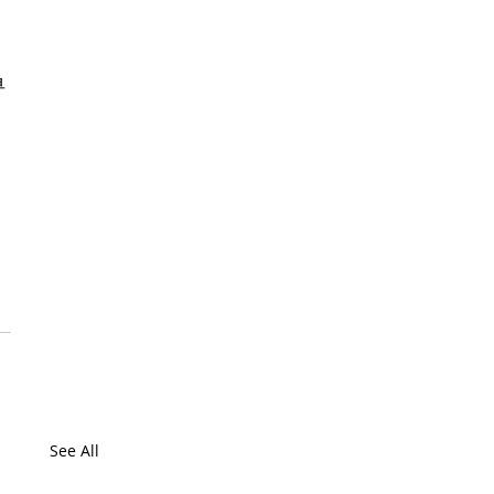
单
，
See All