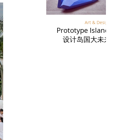
Art & Design
Prototype Island:
宁夏：
设计岛国大未来
酿一