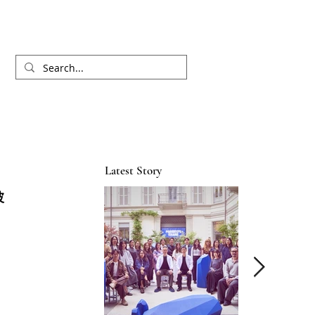
Latest Story
坡
白