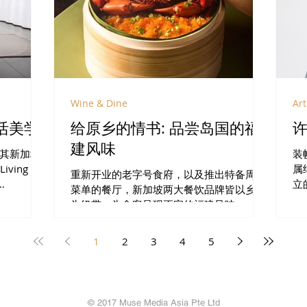
SG60：美酒佳肴为新加坡庆生
Wine & Dine
Art
生活美学
给原乡的情书: 品尝岛国的福
建风味
 与其新加坡
装
Living，
属
重新开业的老字号食府，以及推出特备周年
立
菜单的餐厅，新加坡两大餐饮品牌皆以乡情
浸式设计体
且
为纽带，为食客呈现正宗的福建风味。
美学与生活
间
1
2
3
4
5
© 2017 Muse Media Asia Pte Ltd