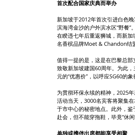
首次配合国家庆典而举办
新加坡于2012年首次引进白色
滨海湾金沙的户外滨水区“野餐”
在睽违七年后重返狮城，而新加
名香槟品牌Moet & Chandon
值得一提的是，这是在巴黎总部
致敬新加坡建国60周年。为此，
元的“优惠价”，以呼应SG60的
为贯彻环保永续的精神，2025
活动当天，3000名宾客将聚集
于市中心的秘密地点。此外，鉴
赴会，但不能穿拖鞋，毕竟“休闲”
单独或携伴出席都能享受相聚