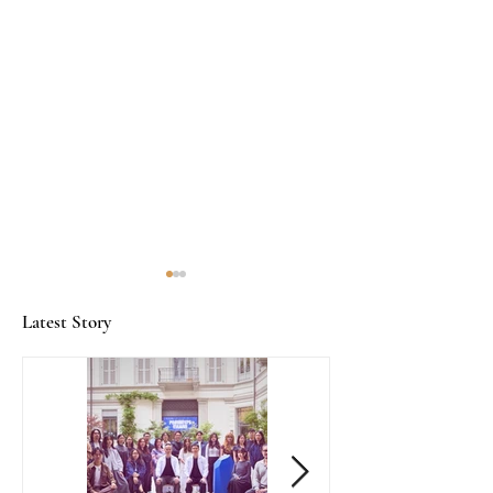
Latest Story
Artisan Casks：珍罕威士
SG60：美酒佳
忌匠心酒桶
庆生