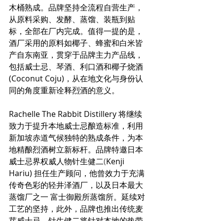
木桶熟成。品牌坚持全流程自营生产，
从原料采购、发酵、蒸馏、装瓶到贴
标，全部在厂内完成。值得一提的是，
酒厂采用的原料如椰子、蜂蜜和白米皆
产自东南亚，贯穿于品牌主力产品线，
包括威士忌、琴酒、利口酒和椰子烧酒
(Coconut Coju)，从在地文化与身份认
同的角度重新诠释烈酒的意义。
Rachelle The Rabbit Distillery 将继续
致力于提升本地威士忌酿造标准，利用
新加坡赤道气候独特的熟成条件，为本
地精酿烈酒树立新标杆。品牌特邀日本
威士忌界权威人物针生健二
(
Kenji 
Hariu) 担任生产顾问，他曾效力于充满
传奇色彩的轻井泽酒厂，以及日本最大
蒸馏厂之一 富士御殿所蒸馏所。延续对
工艺的坚持，此外，品牌也推出传统麦
芽威士忌，针生健二将针对本地的热带