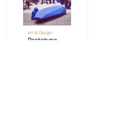
Art & Design
Travel
Prototype
宁夏：贺兰山脚
Island: 设计岛国
下酿一场风土之
大未来
旅