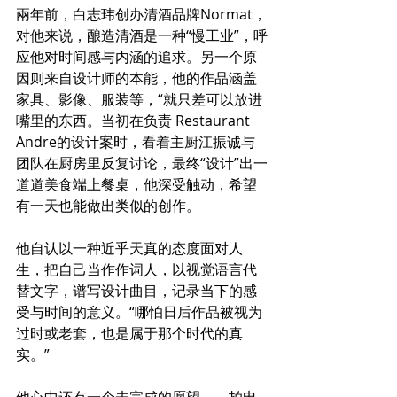
兩年前，白志玮创办清酒品牌Normat，
对他来说，酿造清酒是一种“慢工业”，呼
应他对时间感与内涵的追求。另一个原
因则来自设计师的本能，他的作品涵盖
家具、影像、服装等，“就只差可以放进
嘴里的东西。当初在负责 Restaurant 
Andre的设计案时，看着主厨江振诚与
团队在厨房里反复讨论，最终“设计”出一
道道美食端上餐桌，他深受触动，希望
有一天也能做出类似的创作。
他自认以一种近乎天真的态度面对人
生，把自己当作作词人，以视觉语言代
替文字，谱写设计曲目，记录当下的感
受与时间的意义。“哪怕日后作品被视为
过时或老套，也是属于那个时代的真
实。”
他心中还有一个未完成的愿望——拍电