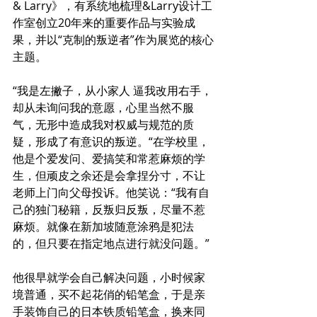
& Larry》，有系统地梳理&Larry设计工
作室创立20年来的重要作品与实验成
果，并以“克制的叛逆者”作为展览的核心
主题。
“我是左撇子，从小家人 逼我改用右手，
却从未询问我的意愿，心里当然不服
气，无形中造成我对权威与规范的质
疑，形成了有意识的叛逆。“在学校里，
他是个爱发问、爱搞笑和常惹麻烦的学
生，但顽皮之余还是会拿捏分寸，不让
老师上门向父母投诉。他笑说：“我有自
己的独门秘籍，反叛归反叛，尽量不惹
麻烦。就像在新加坡随意涂鸦是犯法
的，但只要在指定地点进行就没问题。”
他很早就学会自己解决问题，小时候家
境普通，买不起花俏的铅笔盒，于是亲
手装饰自己的日本铁质铅笔盒，换来同