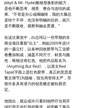
Jekyll & Mr. Hyde)般移形换影的能力，
是他不断思考、感受、整合与连结的成
果。“不管是办公或喝咖啡，我的大脑总
是转个不停，也没有明确的目的，就只
是不断吸收、观察和融会贯通。”
在这次展览中，白志玮让一些早期的非
商业项目重新“出土”，例如2005年设计
的一盏立灯，以各种回收胶带与工业胶
卷叠加制成，涵盖不同尺寸、材质与颜
色，唯独没有红色。他把作品取名为
《Anything But Red》，以英文Red 
Tape(字面上是红色胶带，真正的意思是
繁文缛节)为隐喻，指当局管得太严，导
致许多具有潜力的创意概念被轻易否
定。
他指出，观众或许只看到他呼吁当局开
绿灯而不设红线的叛逆，却忽略了展品