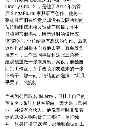
Elderly Chair》，是他于2012 年为首
届 SingaPlural 家具展而创作。他将一
张徒具怀旧装饰意义却没有实际功能的
传统咖啡店木椅改造成三脚椅，其中一
只椅脚形似拐杖，暗示过时的设计应
该“荣休”，让位给更有想法的创作。后来
这件作品因损坏而被他丢弃，直至筹备
展览时，工作室同事提起这张三角椅，
建议他重做一张来展出。某夜，他独自
回到工作室，亲手改装朋友送来的一张
旧椅子。那一刻，情绪忽然翻涌，“我几
乎哭了。”他说。
当初为公司取名 &Larry，只挂上自己的
英文名，&前方悬空留白，因为是自己创
业，并没有合伙人。他像童年时非常着
迷的武侠人物独臂刀王那样，单打独
斗，只身打拼了20年，那晚独自回到工