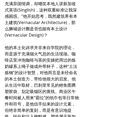
充满异国情调，却嘲笑本地人讲新加坡
式英语(Singlish)，这种双重标准让我深
感困惑。”他开始思考，既然建筑界有本
土建筑(Vernacular Architecture)，那
么狮城设计圈是否也能有本土设计
(Vernacular Design)？
他的本土化诉求并非来自学院的理论，
而是源于充满烟火气息的生活现场。咖
啡店里冲泡咖啡与茶的安娣把用过的炼
奶罐系上绳子做成外带杯子，这种“土法
炼钢”的设计智慧，对他而言是未经命名
的本土创造力，带给他很大的启发。他
从生活中取材，巴刹里常见的鲤鱼图腾
塑胶袋、划定吸烟区的黄线、商业区午
餐时间被人用来“霸位”的纸巾包等日常物
件和符号，是他信手拈来的设计元素，
但绝非简单的复刻，而是有意识地提
炼、转化和注入幽默感，塑造属于新加